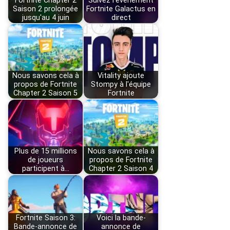
Fortnite Chapter 2
Suivez l'événement
Saison 2 prolongée
Fortnite Galactus en
jusqu'au 4 juin
direct
Nous savons cela à
Vitality ajoute
propos de Fortnite
Stompy à l'équipe
Chapter 2 Saison 5
Fortnite
Plus de 15 millions
Nous savons cela à
de joueurs
propos de Fortnite
participent à…
Chapter 2 Saison 4
Fortnite Saison 3:
Voici la bande-
Bande-annonce de
annonce de