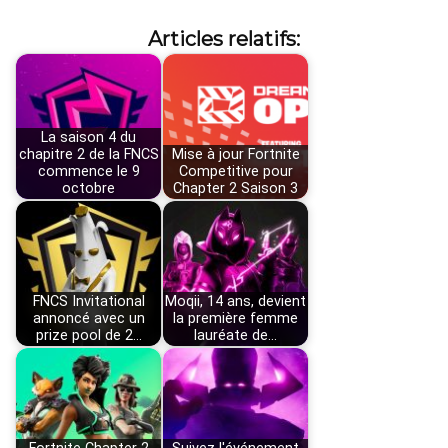
Articles relatifs:
La saison 4 du
chapitre 2 de la FNCS
Mise à jour Fortnite
commence le 9
Competitive pour
octobre
Chapter 2 Saison 3
FNCS Invitational
Moqii, 14 ans, devient
annoncé avec un
la première femme
prize pool de 2…
lauréate de…