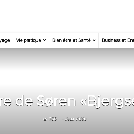
yage
Vie pratique
Bien être et Santé
Business et Ent
ère de Søren «Bjergs
106
Jeux vidéo