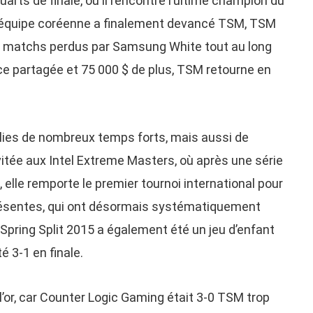
uarts de finale, où il rencontre l’ultime champion du
’équipe coréenne a finalement devancé TSM, TSM
ux matchs perdus par Samsung White tout au long
ce partagée et 75 000 $ de plus, TSM retourne en
lies de nombreux temps forts, mais aussi de
nvitée aux Intel Extreme Masters, où après une série
 elle remporte le premier tournoi international pour
ésentes, qui ont désormais systématiquement
 Spring Split 2015 a également été un jeu d’enfant
é 3-1 en finale.
 l’or, car Counter Logic Gaming était 3-0 TSM trop