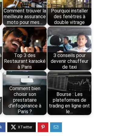
s
Comment trouver la
Pourquoi installer
meilleure assurance
des fenêtres à
moto pour mes…
double vitrage
à
Top 3 des
3 conseils pour
Restaurant karaoké
devenir chauffeur
à Paris
de taxi
Comment bien
choisir son
Bourse : Les
r
prestataire
plateformes de
d’infogérance à
trading en ligne ont
Paris ?
le…