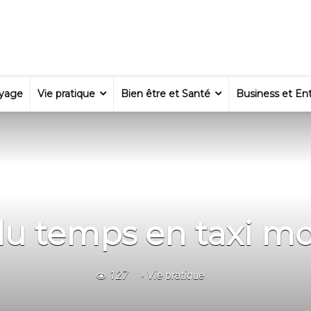
yage
Vie pratique
Bien être et Santé
Business et Ent
u temps en taxi mot
127
Vie pratique