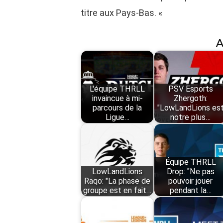
titre aux Pays-Bas. «
A
L'équipe THRLL
PSV Esports
invaincue à mi-
Zhergoth:
parcours de la
"LowLandLions es
Ligue…
notre plus…
Équipe THRLL
LowLandLions
Drop: "Ne pas
Raqo: "La phase de
pouvoir jouer
groupe est en fait…
pendant la…