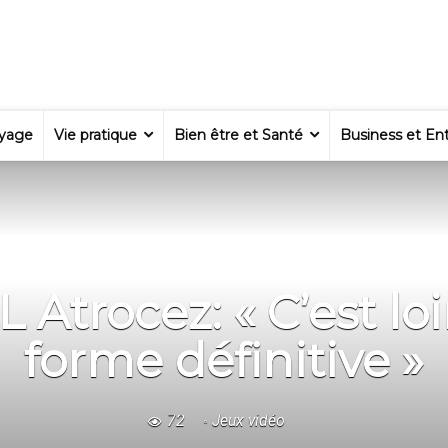
yage
Vie pratique
Bien être et Santé
Business et Ent
Atrocez: « C’est loi
forme définitive »
72
Jeux vidéo