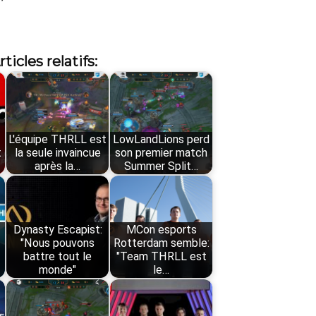
rticles relatifs:
L'équipe THRLL est
LowLandLions perd
t
la seule invaincue
son premier match
après la…
Summer Split…
Dynasty Escapist:
MCon esports
"Nous pouvons
Rotterdam semble:
battre tout le
"Team THRLL est
monde"
le…