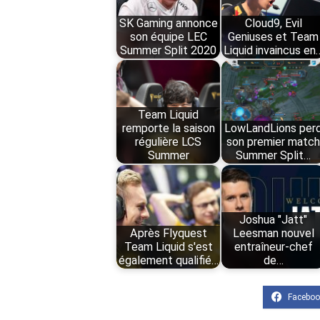
SK Gaming annonce
Cloud9, Evil
son équipe LEC
Geniuses et Team
Summer Split 2020
Liquid invaincus en
Team Liquid
remporte la saison
LowLandLions per
régulière LCS
son premier matc
Summer
Summer Split…
Joshua "Jatt"
Après Flyquest
Leesman nouvel
Team Liquid s'est
entraîneur-chef
également qualifié…
de…