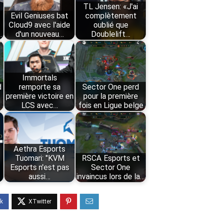
TL Jensen: «J'ai
Evil Geniuses bat
complètement
Cloud9 avec l'aide
oublié que
…
d'un nouveau…
Doublelift…
Immortals
d
remporte sa
Sector One perd
h
première victoire en
pour la première
LCS avec…
fois en Ligue belge
Aethra Esports
Tuomari: "KVM
RSCA Esports et
Esports n'est pas
Sector One
aussi…
invaincus lors de la…