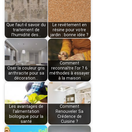
Que faut-il savoir du
Le revêtement en
traitement de
résine pour votre
l’humidité des…
jardin : bonne idée ?
Comment
Oser la couleur gris
reconnaître l'or ? 6
anthracite pour sa
méthodes à essayer
décoration…
à la maison
Les avantages de
Comment
l'alimentation
Renouveler Sa
biologique pour la
Crédence de
santé
Cuisine ?