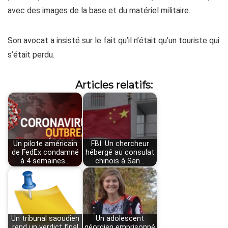
avec des images de la base et du matériel militaire.
Son avocat a insisté sur le fait qu’il n’était qu’un touriste qui
s’était perdu.
Articles relatifs:
Un pilote américain
FBI: Un chercheur
de FedEx condamné
hébergé au consulat
à 4 semaines…
chinois à San…
Un tribunal saoudien
Un adolescent
rend un verdict final
géorgien emprisonné