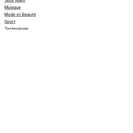
Jeux vidéo
Musique
Mode et Beauté
Sport
Technologie
Informatique
Télécommunication
Vie pratique
Animaux
Bricolage et Jardin
Enfant et Bébé
Orientation professionnel
Shopping
Voyage
Derniers Sujets
Médaille Saint Esprit en or jaune :
signification, symbolique et histoire